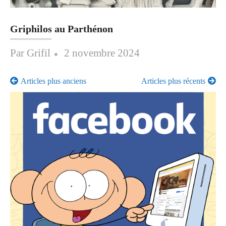
Griphilos au Parthénon
Posted
Par
Grifil
2 novembre 2024
on
Navigation
Articles plus anciens
Articles plus récents
des
articles