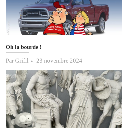
Oh la bourde !
Posted
Par
Grifil
23 novembre 2024
on