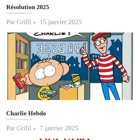
Résolution 2025
Posted
Par
Grifil
15 janvier 2025
on
Charlie Hebdo
Posted
Par
Grifil
7 janvier 2025
on